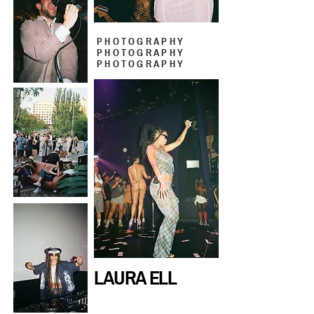
P H O T O G R A P H Y
P H O T O G R A P H Y
P H O T O G R A P H Y
LAURA ELL